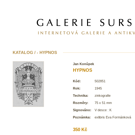
KATALOG / - HYPNOS
Jan Konůpek
HYPNOS
Kód:
502851
Rok:
1945
Technika:
zinkografie
Rozměry:
75 x 51 mm
Signováno:
V desce : K
Poznámka:
exlibris Eva Formánková
350 Kč