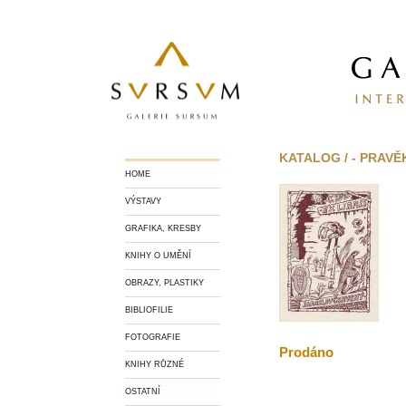
KATALOG / - PRAVĚ
HOME
VÝSTAVY
GRAFIKA, KRESBY
KNIHY O UMĚNÍ
OBRAZY, PLASTIKY
BIBLIOFILIE
FOTOGRAFIE
Prodáno
KNIHY RŮZNÉ
OSTATNÍ