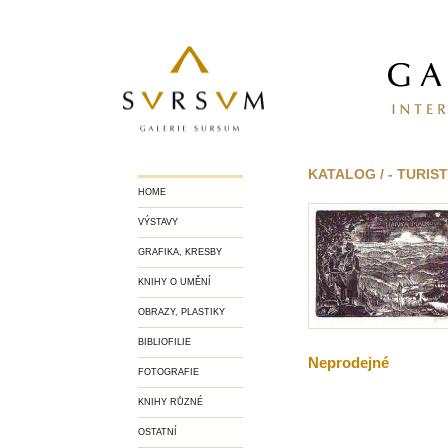
KATALOG / - TURIS
HOME
VÝSTAVY
GRAFIKA, KRESBY
KNIHY O UMĚNÍ
OBRAZY, PLASTIKY
BIBLIOFILIE
Neprodejné
FOTOGRAFIE
KNIHY RŮZNÉ
OSTATNÍ