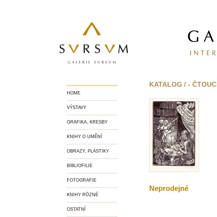
KATALOG / - ČTOUC
HOME
VÝSTAVY
GRAFIKA, KRESBY
KNIHY O UMĚNÍ
OBRAZY, PLASTIKY
BIBLIOFILIE
FOTOGRAFIE
Neprodejné
KNIHY RŮZNÉ
OSTATNÍ