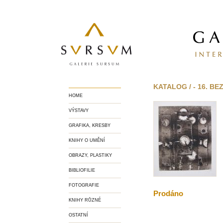
KATALOG / - 16. BE
HOME
VÝSTAVY
GRAFIKA, KRESBY
KNIHY O UMĚNÍ
OBRAZY, PLASTIKY
BIBLIOFILIE
FOTOGRAFIE
Prodáno
KNIHY RŮZNÉ
OSTATNÍ